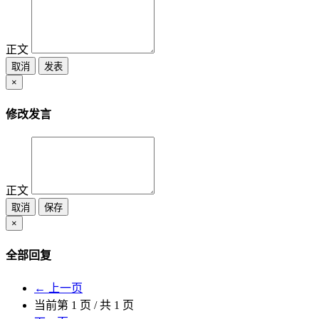
正文
取消
发表
×
修改发言
正文
取消
保存
×
全部回复
← 上一页
当前第
1
页 / 共
1
页