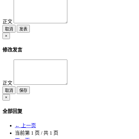
正文
取消
发表
×
修改发言
正文
取消
保存
×
全部回复
← 上一页
当前第
1
页 / 共
1
页