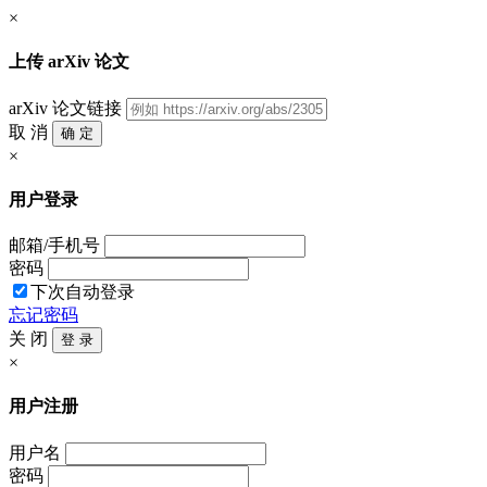
×
上传 arXiv 论文
arXiv 论文链接
取 消
确 定
×
用户登录
邮箱/手机号
密码
下次自动登录
忘记密码
关 闭
登 录
×
用户注册
用户名
密码